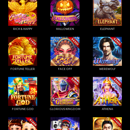
RICH & HAPPY
HALLOWEEN
ELEPHANT
FORTUNE TELLER
FACE OFF
WEREWOLF
FORTUNE GOD
GLORIOUS KINGDOM
ATHENA