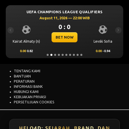
UEFA CHAMPIONS LEAGUE QUALIFIERS
August 11, 2026 — 22:00 WIB
0 : 0
Previous
Next
BET NOW
Kairat Almaty (n)
Levski Sofia
0.00
0.82
0.00
-0.94
TENTANG KAMI
BANTUAN
PERATURAN
INFORMASI BANK
HUBUNGI KAMI
KEBIJAKAN PRIVASI
PERSETUJUAN COOKIES
HELO4D: SEJARAH, BRAND, DAN