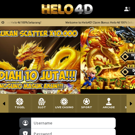
100% Sekarang!
Welcome to Helo4D! Claim Bonus Helo 4d 100% Sekarang!
TOGEL
SLOT
LIVE CASINO
SPORT
ARCADE
SABU