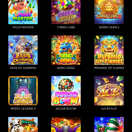
PIGGY MASTER
CYBER CUBE
SUPER GEMS 2
ZEUS OF OLYMPUS
DENG DENG
PYRAMID OF FLAMES
MYSTIC LEGEND 2
SUGAR BOOM
LUCKY ACE