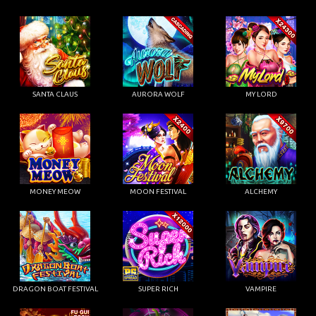
SANTA CLAUS
AURORA WOLF
MY LORD
MONEY MEOW
MOON FESTIVAL
ALCHEMY
DRAGON BOAT FESTIVAL
SUPER RICH
VAMPIRE