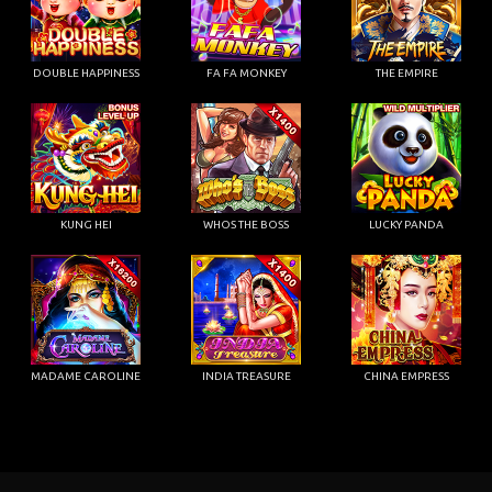
DOUBLE HAPPINESS
FA FA MONKEY
THE EMPIRE
KUNG HEI
WHOS THE BOSS
LUCKY PANDA
MADAME CAROLINE
INDIA TREASURE
CHINA EMPRESS