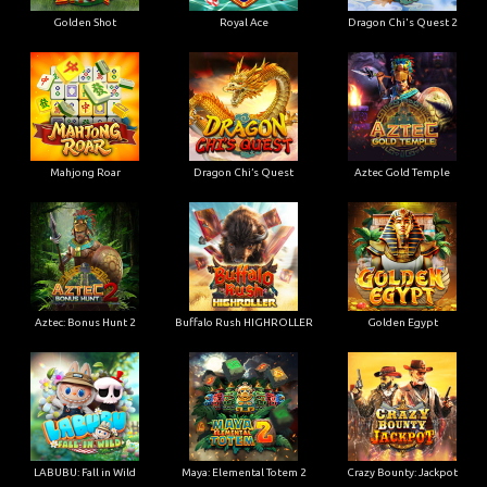
Golden Shot
Royal Ace
Dragon Chi's Quest 2
Mahjong Roar
Dragon Chi’s Quest
Aztec Gold Temple
Aztec: Bonus Hunt 2
Buffalo Rush HIGHROLLER
Golden Egypt
LABUBU: Fall in Wild
Maya: Elemental Totem 2
Crazy Bounty: Jackpot