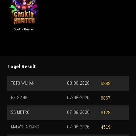
Cookie Hunter
Togel Result
TOTO MACAU
08-08-2026
4072
HK LOTTO
07-08-2026
6011
SDY LOTTO
07-08-2026
3712