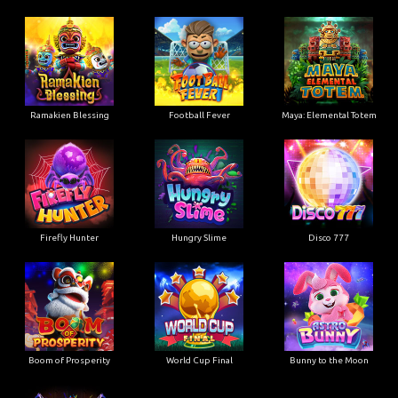
Ramakien Blessing
Football Fever
Maya: Elemental Totem
Firefly Hunter
Hungry Slime
Disco 777
Boom of Prosperity
World Cup Final
Bunny to the Moon