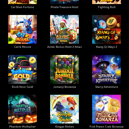
Cai Shen Fortune
Pirate Treasure Hunt
Fighting Bull
Cat & Mouse
Aztec: Bonus Hunt 2 Xmas
Xiang Qi Ways 2
Rush Hour Gold
Jumanji Bonanza
Starry Adventure
Phantom Multiplier
Kingyo Riches
Fish Prawn Crab Bonanza