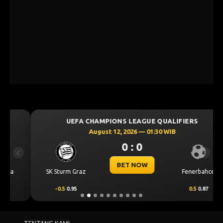
UEFA CHAMPIONS LEAGUE QUALIFIERS
August 12, 2026 — 01:30 WIB
0 : 0
Previous
Next
BET NOW
SK Sturm Graz
Fenerbahce
-0.5
0.95
0.5
0.87
TENTANG KAMI