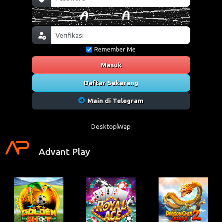
Remember Me
Masuk
Daftar Sekarang
Main di Telegram
Desktop
Wap
Advant Play