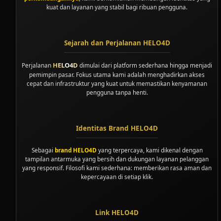
kuat dan layanan yang stabil bagi ribuan pengguna.
Sejarah dan Perjalanan HELO4D
HELO4D
Perjalanan
dimulai dari platform sederhana hingga menjadi
pemimpin pasar. Fokus utama kami adalah menghadirkan akses
cepat dan infrastruktur yang kuat untuk memastikan kenyamanan
pengguna tanpa henti.
Identitas Brand HELO4D
Sebagai
brand HELO4D
yang terpercaya, kami dikenal dengan
tampilan antarmuka yang bersih dan dukungan layanan pelanggan
yang responsif. Filosofi kami sederhana: memberikan rasa aman dan
kepercayaan di setiap klik.
Link HELO4D