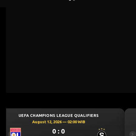
UEFA CHAMPIONS LEAGUE QUALIFIERS
August 12, 2026 — 01:30 WIB
0 : 0
Previous
Ne