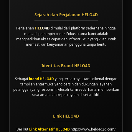
Sejarah dan Perjalanan HELO4D
HELO4D
Perjalanan
dimulai dari platform sederhana hingga
menjadi pemimpin pasar. Fokus utama kami adalah
menghadirkan akses cepat dan infrastruktur yang kuat untuk
memastikan kenyamanan pengguna tanpa henti.
Identitas Brand HELO4D
Sebagai
brand HELO4D
yang terpercaya, kami dikenal dengan
tampilan antarmuka yang bersih dan dukungan layanan
pelanggan yang responsif. Filosofi kami sederhana: memberikan
rasa aman dan kepercayaan di setiap klik.
Link HELO4D
Berikut
Link Alternatif HELO4D
https://www.helo4d2d.com/