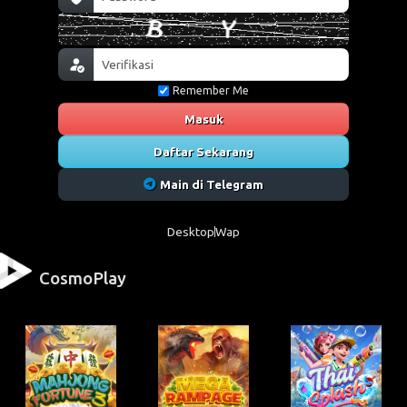
Remember Me
Masuk
Daftar Sekarang
Main di Telegram
Desktop
Wap
CosmoPlay