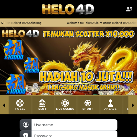
elo 4d 100% Sekarang!
Welcome to Helo4D! Claim Bonus Helo 4d 100% Sekarang!
TOGEL
SLOT
LIVE CASINO
SPORT
ARCADE
SABU