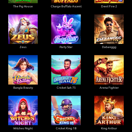
The Pig House
Charge Buffalo Ascent
Devil Fire 2
Zeus
Party Star
Dabanggg
Bangla Beauty
Cricket Sah 75
Arena Fighter
Witches Night
Cricket King 18
King Arthur