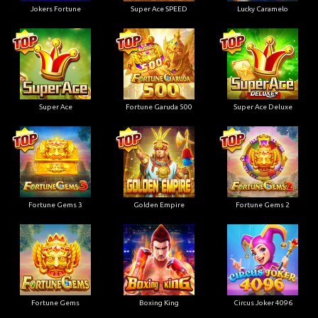
Jokers Fortune
Super Ace SPEED
Lucky Caramelo
Super Ace
Fortune Garuda 500
Super Ace Deluxe
Fortune Gems 3
Golden Empire
Fortune Gems 2
Fortune Gems
Boxing King
Circus Joker 4096