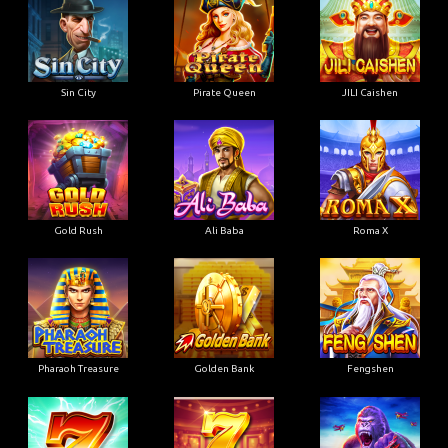
Sin City
Pirate Queen
JILI Caishen
Gold Rush
Ali Baba
Roma X
Pharaoh Treasure
Golden Bank
Fengshen