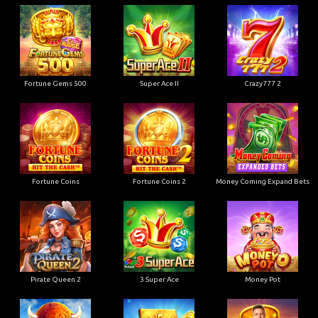
Fortune Gems 500
Super Ace II
Crazy777 2
Fortune Coins
Fortune Coins 2
Money Coming Expand Bets
Pirate Queen 2
3 Super Ace
Money Pot