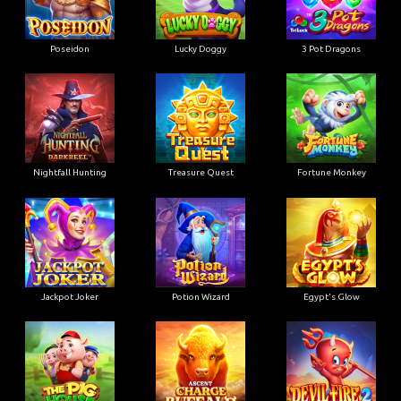
Poseidon
Lucky Doggy
3 Pot Dragons
Nightfall Hunting
Treasure Quest
Fortune Monkey
Jackpot Joker
Potion Wizard
Egypt's Glow