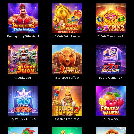
Boxing King Title Match
3 Coin Wild Horse
3 Coin Treasures 2
3 Lucky Lion
3 Charge Buffalo
Rapid Gems 777
Crystal 777 DELUXE
Golden Empire 2
Fruity Wheel