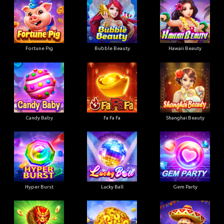
Fortune Pig
Bubble Beauty
Hawaii Beauty
Candy Baby
Fa Fa Fa
Shanghai Beauty
Hyper Burst
Lucky Ball
Gem Party