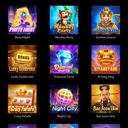
Party Night
Monkey Party
Golden Queen
Lucky Goldbricks
Diamond Party
Xi Yang Yang
Crazy FaFaFa
Night City
Bao boon chin