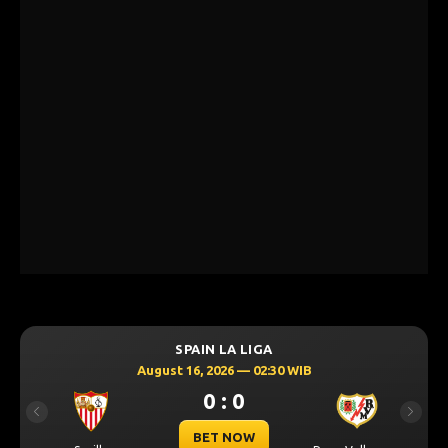
SPAIN LA LIGA
August 16, 2026 — 02:30 WIB
0 : 0
Previous
Next
BET NOW