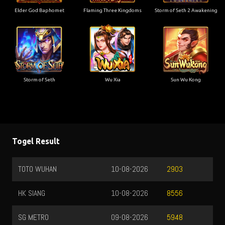
Elder God Baphomet
Flaming Three Kingdoms
Storm of Seth 2 Awakening
Storm of Seth
Wu Xia
Sun Wu Kong
Togel Result
TOTO WUHAN
10-08-2026
2903
HK SIANG
10-08-2026
8556
SG METRO
09-08-2026
5948