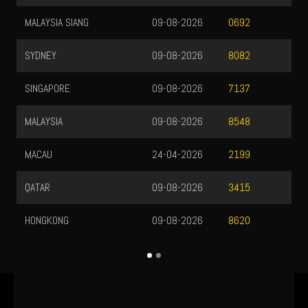
MALAYSIA SIANG
09-08-2026
0692
SYDNEY
09-08-2026
8082
SINGAPORE
09-08-2026
7137
MALAYSIA
09-08-2026
8548
MACAU
24-04-2026
2199
QATAR
09-08-2026
3415
HONGKONG
09-08-2026
8620