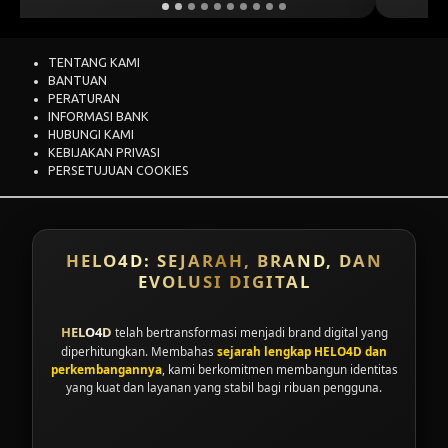
TENTANG KAMI
BANTUAN
PERATURAN
INFORMASI BANK
HUBUNGI KAMI
KEBIJAKAN PRIVASI
PERSETUJUAN COOKIES
HELO4D: SEJARAH, BRAND, DAN
EVOLUSI DIGITAL
HELO4D
telah bertransformasi menjadi brand digital yang
diperhitungkan. Membahas
sejarah lengkap HELO4D dan
perkembangannya
, kami berkomitmen membangun identitas
yang kuat dan layanan yang stabil bagi ribuan pengguna.