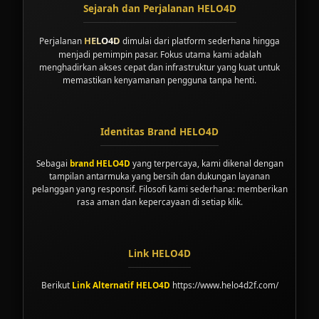
Sejarah dan Perjalanan HELO4D
HELO4D
Perjalanan
dimulai dari platform sederhana hingga
menjadi pemimpin pasar. Fokus utama kami adalah
menghadirkan akses cepat dan infrastruktur yang kuat untuk
memastikan kenyamanan pengguna tanpa henti.
Identitas Brand HELO4D
Sebagai
brand HELO4D
yang terpercaya, kami dikenal dengan
tampilan antarmuka yang bersih dan dukungan layanan
pelanggan yang responsif. Filosofi kami sederhana: memberikan
rasa aman dan kepercayaan di setiap klik.
Link HELO4D
Berikut
Link Alternatif HELO4D
https://www.helo4d2f.com/