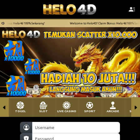
nus Helo 4d 100% Sekarang!
Welcome to Helo4D! Claim Bonus Helo 4d 100% Sekarang
TOGEL
SLOT
LIVE CASINO
SPORT
ARCADE
SABU