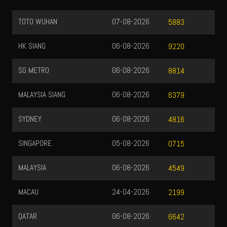
TOTO MACAU
07-08-2026
6529
HK LOTTO
06-08-2026
1083
SDY LOTTO
06-08-2026
7097