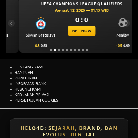
UEFA CHAMPIONS LEAGUE QUALIFIERS
August 12, 2026 — 01:15 WIB
0 : 0
Previous
Next
BET NOW
Slovan Bratislava
Mjallby
0.5
0.83
-0.5
0.99
TENTANG KAMI
BANTUAN
PERATURAN
INFORMASI BANK
HUBUNGI KAMI
KEBIJAKAN PRIVASI
PERSETUJUAN COOKIES
HELO4D: SEJARAH, BRAND, DAN
EVOLUSI DIGITAL