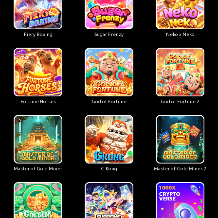
Fiery Boxing
Sugar Frenzy
Neko x Neko
Fortune Horses
God of Fortune
God of Fortune 2
Master of Gold Miner
G Kong
Master of Gold Miner 2