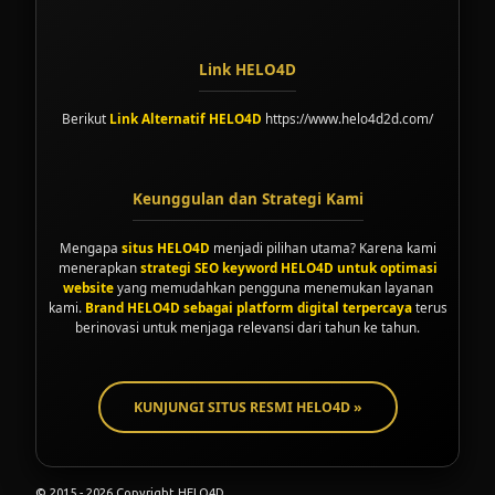
Link HELO4D
Berikut
Link Alternatif HELO4D
https://www.helo4d2d.com/
Keunggulan dan Strategi Kami
Mengapa
situs HELO4D
menjadi pilihan utama? Karena kami
menerapkan
strategi SEO keyword HELO4D untuk optimasi
website
yang memudahkan pengguna menemukan layanan
kami.
Brand HELO4D sebagai platform digital terpercaya
terus
berinovasi untuk menjaga relevansi dari tahun ke tahun.
KUNJUNGI SITUS RESMI HELO4D »
© 2015 - 2026 Copyright HELO4D.