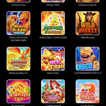
Fortune Lion
Pinata 1000
Olympus Apollo
DRAGON TIGER
MAHJONG 5 DRAGONS
Wild Bounty
SHOWDOWN
Mahjong Ways 3+
Neko Titan
GOVERNMENT DISCO 2
Fortune Trio
Golden Island
Lucky Tiger