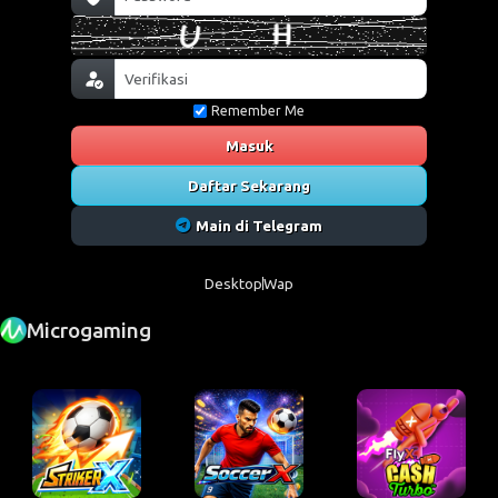
Remember Me
Masuk
Daftar Sekarang
Main di Telegram
Desktop
Wap
Microgaming