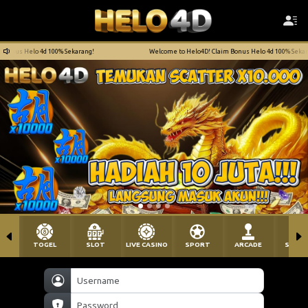
 Helo 4d 100% Sekarang!
Welcome to Helo4D! Claim Bonus Helo 4d 100% Sekarang!
TOGEL
SLOT
LIVE CASINO
SPORT
ARCADE
SABU