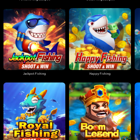
Jackpot Fishing
Happy Fishing