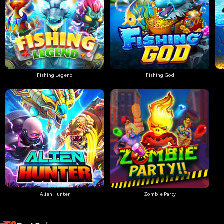
Fishing Legend
Fishing God
Alien Hunter
Zombie Party
FastSpin