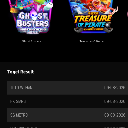
Ghost Busters
Treasure of Pirate
Togel Result
TOTO MACAU
09-08-2026
HK LOTTO
08-08-2026
SDY LOTTO
09-08-2026