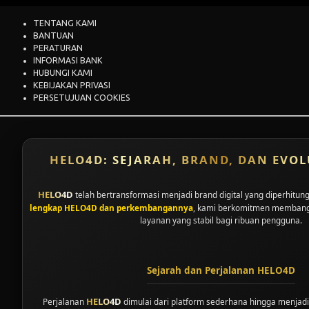
TENTANG KAMI
BANTUAN
PERATURAN
INFORMASI BANK
HUBUNGI KAMI
KEBIJAKAN PRIVASI
PERSETUJUAN COOKIES
HELO4D: SEJARAH, BRAND, DAN EVOL
HELO4D
telah bertransformasi menjadi brand digital yang diperhit
lengkap HELO4D dan perkembangannya
, kami berkomitmen membangu
layanan yang stabil bagi ribuan pengguna.
Sejarah dan Perjalanan HELO4D
HELO4D
Perjalanan
dimulai dari platform sederhana hingga menjadi
utama kami adalah menghadirkan akses cepat dan infrastruktur yan