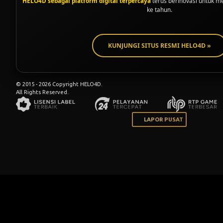
KUNJUNGI SITUS RESMI HELO4D »
© 2015 - 2026 Copyright HELO4D.
All Rights Reserved.
LAPOR PUSAT