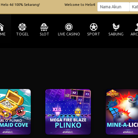
4d 100% Sekarang!
Welcome to Helo4D! Claim Bonus Helo 4d 100% Se
ME
TOGEL
SLOT
LIVE CASINO
SPORT
SABUNG
ARC