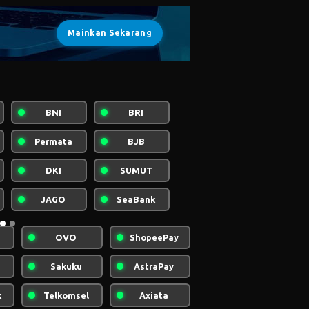
Mainkan Sekarang
Maybank
Mestika
UOB
BluBCA
OVO
ShopeePay
Sakuku
AstraPay
k
Telkomsel
Axiata