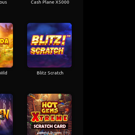
ious
Cash Plane X5000
ild
Blitz Scratch