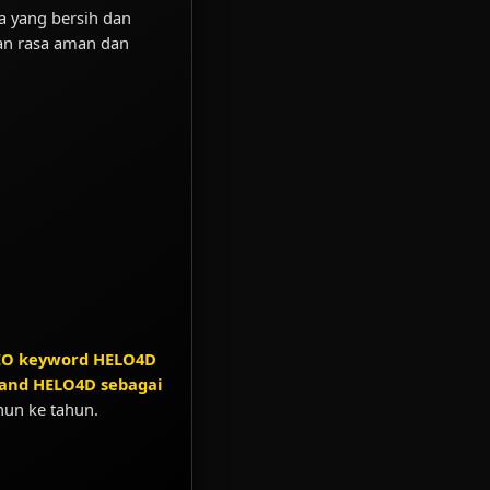
a yang bersih dan
an rasa aman dan
SEO keyword HELO4D
and HELO4D sebagai
hun ke tahun.