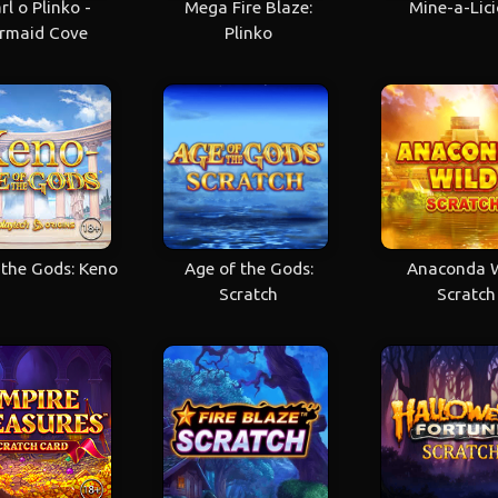
rl o Plinko -
Mega Fire Blaze:
Mine-a-Lic
rmaid Cove
Plinko
 the Gods: Keno
Age of the Gods:
Anaconda W
Scratch
Scratch