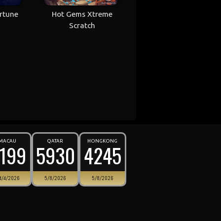
rtune
Hot Gems Xtreme
Scratch
MACAU
QATAR
HONGKONG
199
5930
4245
4/4/2026
5/8/2026
5/8/2026