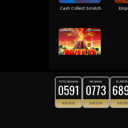
Cash Collect Scratch
Empi
Wild Lava Scratch
TOTO WUHAN
HK SIANG
SG MET
0591
0773
68
6/8/2026
5/8/2026
5/8/20