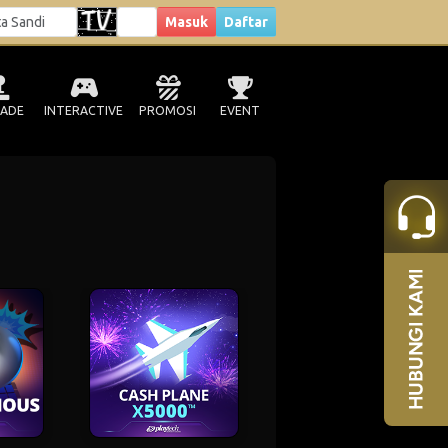
karang!
Masuk
Daftar
ADE
INTERACTIVE
PROMOSI
EVENT