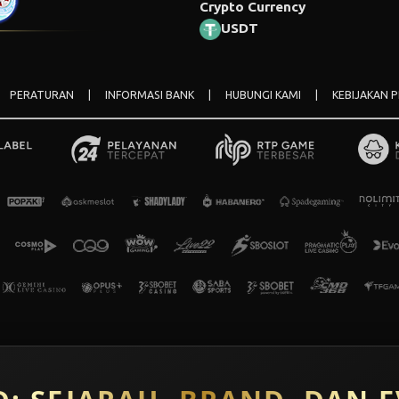
Crypto Currency
USDT
PERATURAN
|
INFORMASI BANK
|
HUBUNGI KAMI
|
KEBIJAKAN P