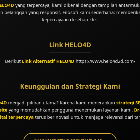
HELO4D
yang terpercaya, kami dikenal dengan tampilan antarmuk
n pelanggan yang responsif. Filosofi kami sederhana: memberik
kepercayaan di setiap klik.
Link HELO4D
Berikut
Link Alternatif HELO4D
https://www.helo4d2d.com/
Keunggulan dan Strategi Kami
O4D
menjadi pilihan utama? Karena kami menerapkan
strategi 
site
yang memudahkan pengguna menemukan layanan kami.
Br
ital terpercaya
terus berinovasi untuk menjaga relevansi dari ta